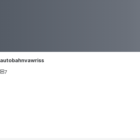
autobahnvawriss
7