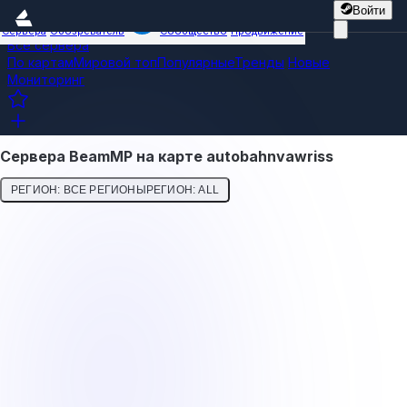
Войти
Сервера
Обозреватель
Сообщество
Продвижение
Все сервера
По картам
Мировой топ
Популярные
Тренды
Новые
Мониторинг
Сервера BeamMP на карте autobahnvawriss
РЕГИОН: ВСЕ РЕГИОНЫ
РЕГИОН: ALL