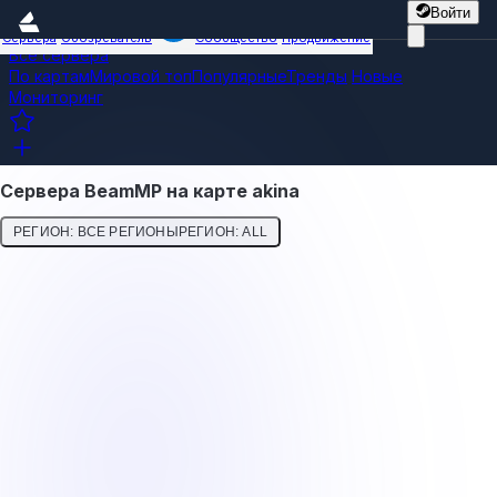
Войти
Сервера
Обозреватель
Сообщество
Продвижение
Все сервера
По картам
Мировой топ
Популярные
Тренды
Новые
Мониторинг
Сервера BeamMP на карте akina
РЕГИОН: ВСЕ РЕГИОНЫ
РЕГИОН: ALL