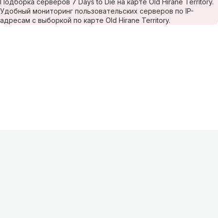
Подборка серверов 7 Days to Die на карте Old Hirane Territory.
Удобный мониторинг пользовательских серверов по IP-
адресам с выборкой по карте Old Hirane Territory.
Информация
О проекте
Контакты
FAQ
Реклама
Для
хостингов
Партнеры
Оферта
Конфиденциальность
Условия
использования
©
2026
Лагнетик
.
Все права защищены
.