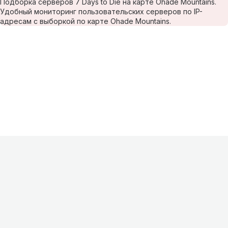
Подборка серверов 7 Days to Die на карте Ohade Mountains.
Удобный мониторинг пользовательских серверов по IP-
адресам с выборкой по карте Ohade Mountains.
Информация
О проекте
Контакты
FAQ
Реклама
Для
хостингов
Партнеры
Оферта
Конфиденциальность
Условия
использования
©
2026
Лагнетик
.
Все права защищены
.