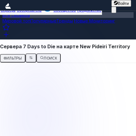
Войти
Сервера
Обозреватель
Сообщество
Продвижение
Все сервера
Мировой топ
Популярные
Тренды
Новые
Мониторинг
Сервера 7 Days to Die на карте New Pideiri Territory
ФИЛЬТРЫ
ПОИСК