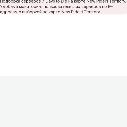
Подборка серверов 7 Days to Die на карте New Pideiri Territory.
Удобный мониторинг пользовательских серверов по IP-
адресам с выборкой по карте New Pideiri Territory.
Информация
О проекте
Контакты
FAQ
Реклама
Для
хостингов
Партнеры
Оферта
Конфиденциальность
Условия
использования
©
2026
Лагнетик
.
Все права защищены
.