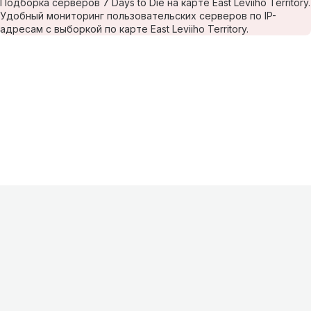
Подборка серверов 7 Days to Die на карте East Leviiho Territory.
Удобный мониторинг пользовательских серверов по IP-
адресам с выборкой по карте East Leviiho Territory.
Информация
О проекте
Контакты
FAQ
Реклама
Для
хостингов
Партнеры
Оферта
Конфиденциальность
Условия
использования
©
2026
Лагнетик
.
Все права защищены
.