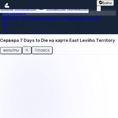
Войти
Сервера
Обозреватель
Сообщество
Продвижение
Все сервера
Мировой топ
Популярные
Тренды
Новые
Мониторинг
Сервера 7 Days to Die на карте East Leviiho Territory
ФИЛЬТРЫ
ПОИСК